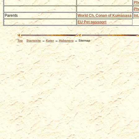
Ph
Ph
Parents
World Ch. Conan of Kumasasa
In
EU Pet passport
Top
Startseite
→
Kater
→
Habanero
→ Sitemap