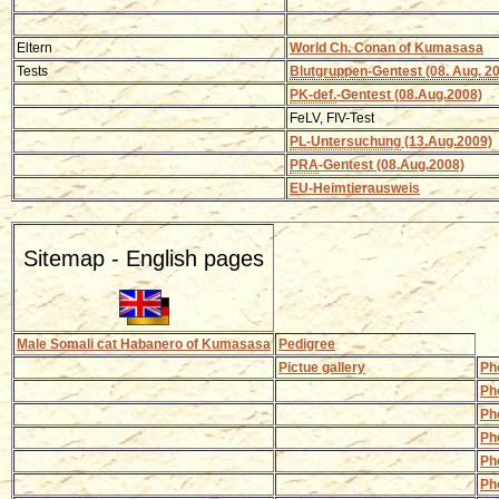
Eltern
World Ch. Conan of Kumasasa
Tests
Blutgruppen-Gentest (08. Aug. 2
PK-def.
-Gentest (08.Aug.2008)
FeLV, FIV-Test
PL-Untersuchung
(13.Aug.2009)
PRA
-Gentest (08.Aug.2008)
EU-Heimtierausweis
Sitemap - English pages
Male Somali cat Habanero of Kumasasa
Pedigree
Pictue gallery
Ph
Ph
Ph
Ph
Ph
Ph