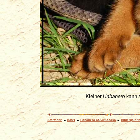
Kleiner
Habanero
kann a
Startseite
→
Kater
→
Habanero of Kumasasa
→
Bildergaleri