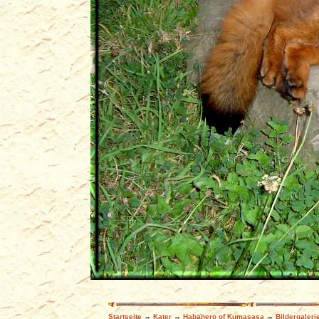
Startseite
→
Kater
→
Habanero of Kumasasa
→
Bildergaleri