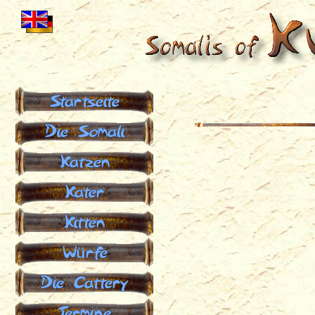
Startseite
Die Somali
Katzen
Kater
Kitten
Würfe
Die Cattery
Termine