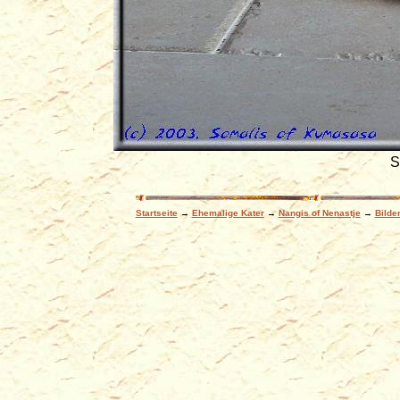
S
Startseite
→
Ehemalige Kater
→
Nangis of Nenastje
→
Bilde