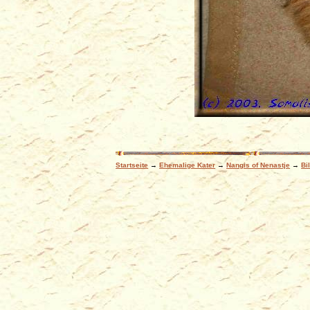
Startseite
→
Ehemalige Kater
→
Nangis of Nenastje
→
Bi