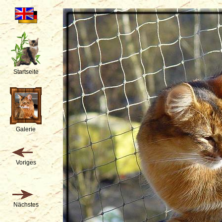
Startseite
Galerie
Voriges
Nächstes