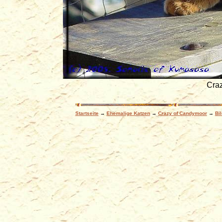
Craz
Startseite
→
Ehemalige Katzen
→
Crazy of Candymoor
→
Bi