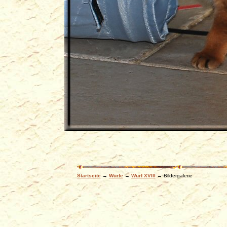
Startseite
→
Würfe
→
Wurf XVIII
→ Bildergalerie