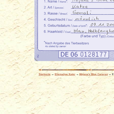
Startseite
→
Ehemalige Kater
→
Mojana's Blue Curaçao
→ EU