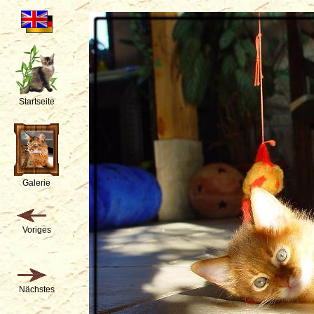
Startseite
Galerie
Voriges
Nächstes