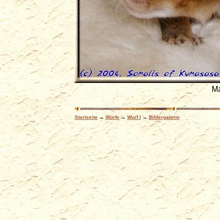
Ma
Startseite
→
Würfe
→
Wurf I
→
Bildergalerie