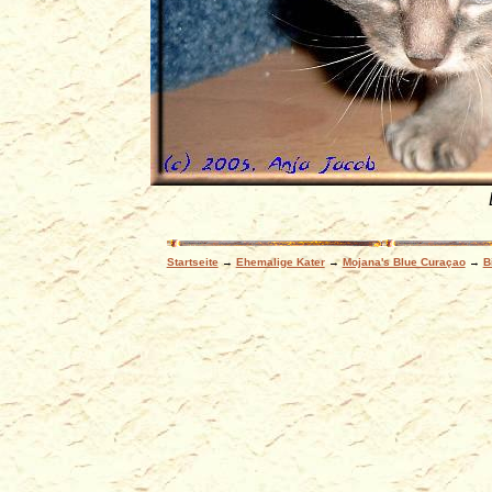
Startseite
→
Ehemalige Kater
→
Mojana's Blue Curaçao
→
B